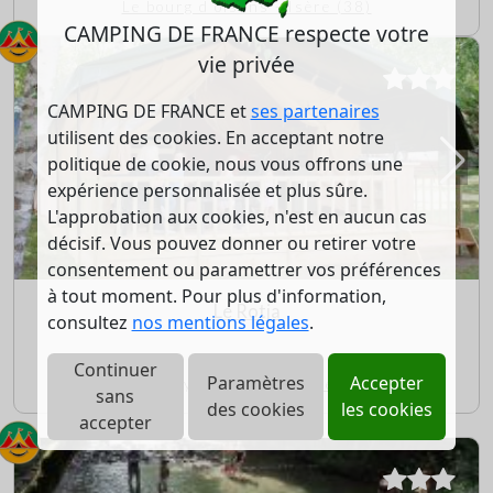
Le bourg d oisans - Isère (38)
CAMPING DE FRANCE respecte votre
vie privée
CAMPING DE FRANCE et
ses partenaires
utilisent des cookies. En acceptant notre
politique de cookie, nous vous offrons une
expérience personnalisée et plus sûre.
L'approbation aux cookies, n'est en aucun cas
décisif. Vous pouvez donner ou retirer votre
consentement ou paramettrer vos préférences
à tout moment. Pour plus d'information,
Le Rotja
consultez
nos mentions légales
.
0/5 (0 avis)
Continuer
Paramètres
Accepter
Fuilla - Pyrénées Orientales (66)
sans
des cookies
les cookies
accepter