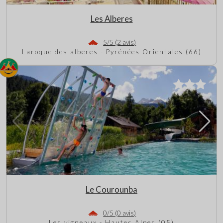
Les Alberes
5/5 (2 avis)
Laroque des alberes - Pyrénées Orientales (66)
Le Courounba
0/5 (0 avis)
Les vigneaux - Hautes Alpes (05)