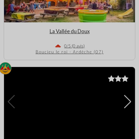
La Vallée du Doux
0/5 (0 avis)
Boucieu le roi - Ardèche (07)