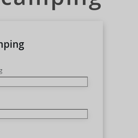
mping
g