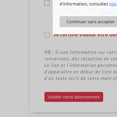
Service vidéo de présentati
d'information, consultez
nos
décrites sur le site.
VOIR 
Continuer sans accepter
Je certifie vouloir être 
NB : Si une information sur votr
renverrons, dès réception de vot
Le lien et l’information personn
d’apparaître en début de liste 
d’un texte écrit de votre main e
Valider votre abonnement