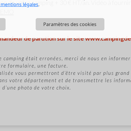
on de votre camping + 30 € HT/an. Vidéo à fournir 
 mentions légales
.
DEMO
Paramètres des cookies
demandeur de parution sur le site www.campingd
e camping était erronées, merci de nous en informer
re formulaire, une facture.
alisée vous permettront d’être visité par plus gran
dans votre département et de transmettre les infor
t d’une photo de votre choix.