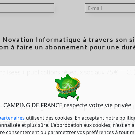
n Novation Informatique à travers son s
m à faire un abonnement pour une duré
nalisées + publications réseaux sociaux 78 € TTC. 
CAMPING DE FRANCE respecte votre vie privée
nnuaire camping sur téléphone portable + 10 € HT
partenaires
utilisent des cookies. En acceptant notre politi
tourisme-france.fr annuaire du tourisme en Franc
nalisée et plus sûre. L'approbation aux cookies, n'est en a
tre consentement ou paramettrer vos préférences à tout 