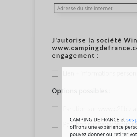
J'autorise la société Wi
www.campingdefrance.co
engagement :
Lien + informations person
Options possibles :
Parution sur www.c2f.biz a
CAMPING DE FRANCE et
ses 
Parution sur www.annuaire-
offrons une expérience person
pouvez donner ou retirer vo