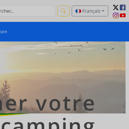
Français
tore
er votre
camping