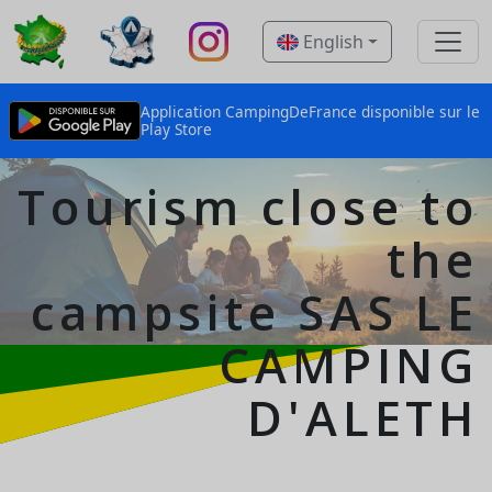
English
Application CampingDeFrance disponible sur le
Play Store
Tourism close to
the
campsite
SAS LE
CAMPING
D'ALETH