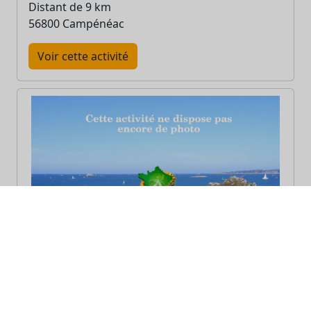
Distant de 9 km
56800 Campénéac
Voir cette activité
Centre de l'Imaginaire Arthurien
- domaine de comper-en-
brocéliande