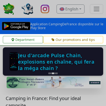
English
Application CampingDeFrance disponible sur le
Play Store
Department
Our promotions and tips
Jeu d'arcade Pulse Chain,
explosions en chaîne, qui fera
la méga chain ?
Camping in France: Find your ideal
campsite