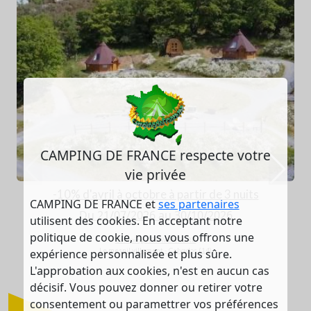
CAMPING DE FRANCE respecte votre
vie privée
-10% d'avril à octobre à partir de 3 nuits
CAMPING DE FRANCE et
ses partenaires
Du 21/07/2026 au 30/10/2026
utilisent des cookies. En acceptant notre
politique de cookie, nous vous offrons une
Camping KOTAVENTURE
Le mesnil villement - Calvados (14)
expérience personnalisée et plus sûre.
L'approbation aux cookies, n'est en aucun cas
décisif. Vous pouvez donner ou retirer votre
consentement ou paramettrer vos préférences