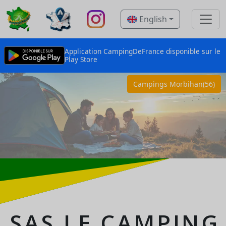
English
Application CampingDeFrance disponible sur le
Play Store
Campings Morbihan(56)
SAS LE CAMPING