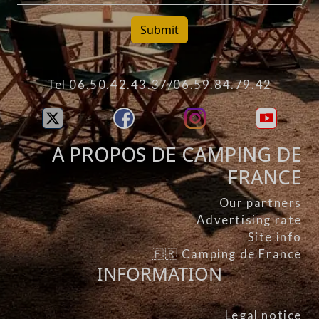
Submit
Tel 06.50.42.43.37/06.59.84.79.42
A PROPOS DE CAMPING DE
FRANCE
Our partners
Advertising rate
Site info
🇫🇷 Camping de France
INFORMATION
Legal notice