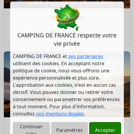
Pont du Dognon
0/5 (0 opinion)
CAMPING DE FRANCE respecte votre
St laurent les eglises - Haute Vienne (87)
vie privée
CAMPING DE FRANCE et
ses partenaires
utilisent des cookies. En acceptant notre
politique de cookie, nous vous offrons une
expérience personnalisée et plus sûre.
L'approbation aux cookies, n'est en aucun cas
décisif. Vous pouvez donner ou retirer votre
consentement ou paramettrer vos préférences
à tout moment. Pour plus d'information,
consultez
nos mentions légales
.
Le Grand Lac
Continuer
Paramètres
Accepter
sans