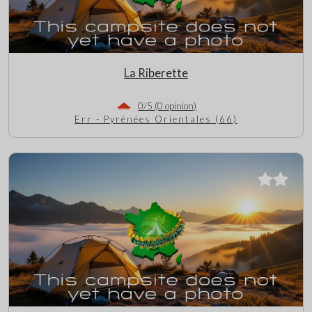
La Riberette
0/5 (0 opinion)
Err - Pyrénées Orientales (66)