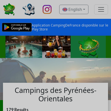
English
Application CampingDeFrance disponible sur le
Play Store
Campings des Pyrénées-
Orientales
179
Results