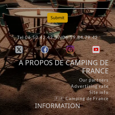
Submit
Tel 06.50.42.43.37/06.59.84.79.42
A PROPOS DE CAMPING DE
FRANCE
Our partners
Advertising rate
Site info
🇫🇷 Camping de France
INFORMATION