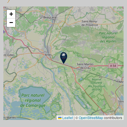
+
−
Leaflet
|
©
OpenStreetMap
contributors