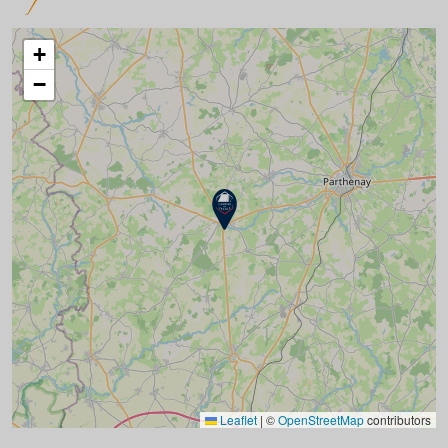
+
−
Leaflet
|
©
OpenStreetMap
contributors