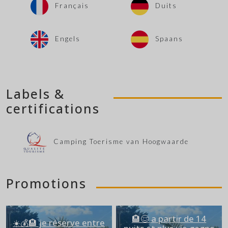
Français
Duits
Engels
Spaans
Labels &
certifications
Camping Toerisme van Hoogwaarde
Promotions
🏨😌 a partir de 14
☀️💰🏨 je réserve entre