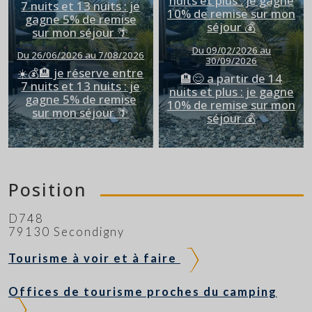
nuits et plus : je gagne
7 nuits et 13 nuits : je
10% de remise sur mon
gagne 5% de remise
séjour 💰
sur mon séjour 🌴
Du 09/02/2026 au
Du 26/06/2026 au 7/08/2026
30/09/2026
☀️💰🏨 je réserve entre
🏨😌 a partir de 14
7 nuits et 13 nuits : je
nuits et plus : je gagne
gagne 5% de remise
10% de remise sur mon
sur mon séjour 🌴
séjour 💰
Position
D748
79130 Secondigny
Tourisme à voir et à faire
Offices de tourisme proches du camping