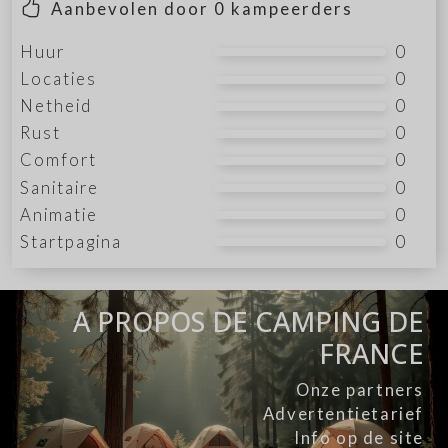
Aanbevolen door
0
kampeerders
Huur
0
Locaties
0
Netheid
0
Rust
0
Comfort
0
Sanitaire
0
Animatie
0
Startpagina
0
A PROPOS DE CAMPING DE
FRANCE
Onze partners
Advertentietarief
Info op de site