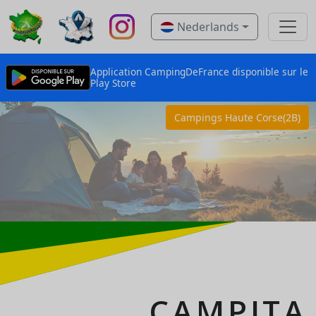
Nederlands
Application CampingDeFrance disponible sur le
Play Store
Campings Haute Corse(2B)
CAMPITA