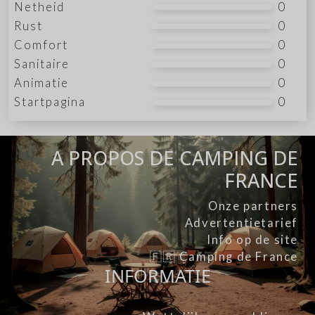
Netheid
0
Rust
0
Comfort
0
Sanitaire
0
Animatie
0
Startpagina
0
A PROPOS DE CAMPING DE
FRANCE
Onze partners
Advertentietarief
Info op de site
🇫🇷 Camping de France
INFORMATIE