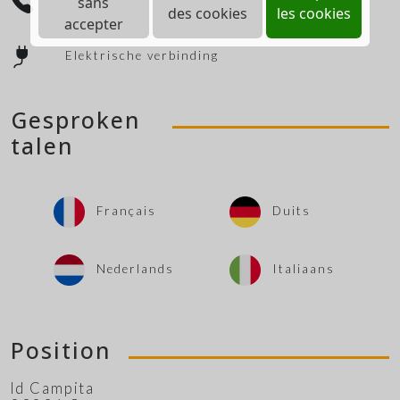
sans
Telefoon
des cookies
les cookies
accepter
Elektrische verbinding
Gesproken
talen
Français
Duits
Nederlands
Italiaans
Position
ld Campita