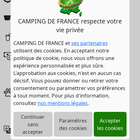
Restaurant
CAMPING DE FRANCE respecte votre
vie privée
Bar
CAMPING DE FRANCE et
ses partenaires
utilisent des cookies. En acceptant notre
Vakantiecheques geaccepteerd
politique de cookie, nous vous offrons une
expérience personnalisée et plus sûre.
L'approbation aux cookies, n'est en aucun cas
décisif. Vous pouvez donner ou retirer votre
consentement ou paramettrer vos préférences
Geaccepteerde dieren
à tout moment. Pour plus d'information,
consultez
nos mentions légales
.
Continuer
Paramètres
Accepter
sans
des cookies
les cookies
Buitenlandse taal
accepter