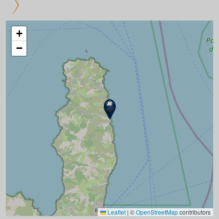
+
−
Leaflet
|
©
OpenStreetMap
contributors