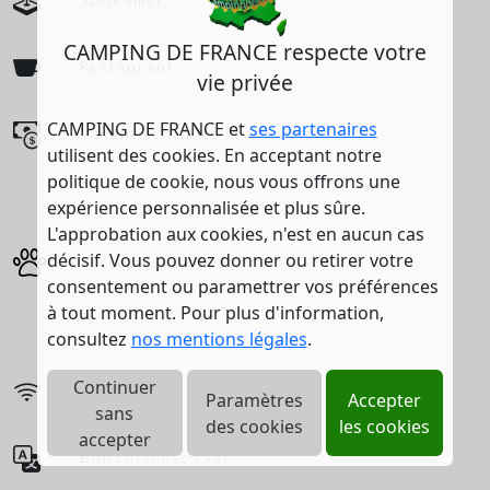
Spelkamer
CAMPING DE FRANCE respecte votre
Restaurant
vie privée
CAMPING DE FRANCE et
ses partenaires
Vakantiecheques geaccepteerd
utilisent des cookies. En acceptant notre
politique de cookie, nous vous offrons une
expérience personnalisée et plus sûre.
L'approbation aux cookies, n'est en aucun cas
décisif. Vous pouvez donner ou retirer votre
Geaccepteerde dieren
consentement ou paramettrer vos préférences
à tout moment. Pour plus d'information,
consultez
nos mentions légales
.
Continuer
Wifi
Paramètres
Accepter
sans
des cookies
les cookies
accepter
Buitenlandse taal