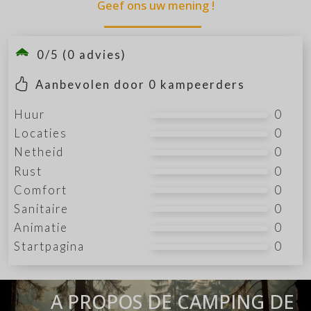
Geef ons uw mening !
0/5 (0 advies)
Aanbevolen door
0
kampeerders
Huur
0
Locaties
0
Netheid
0
Rust
0
Comfort
0
Sanitaire
0
Animatie
0
Startpagina
0
A PROPOS DE CAMPING DE