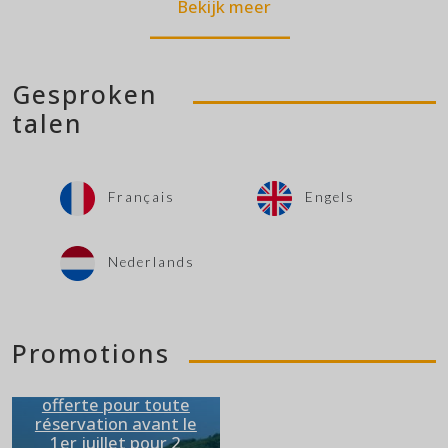
Bekijk meer
Gesproken
talen
Français
Engels
Nederlands
Promotions
🏖️ offre speciale: 1 nuit
offerte pour toute
réservation avant le
1er juillet pour 2