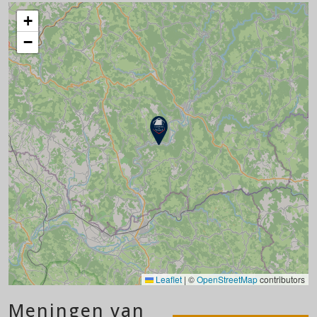
+
−
Leaflet
|
©
OpenStreetMap
contributors
Meningen van