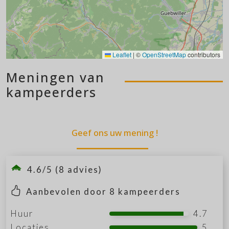
Leaflet
|
©
OpenStreetMap
contributors
Meningen van
kampeerders
Geef ons uw mening !
4.6/5 (8 advies)
Aanbevolen door
8
kampeerders
Huur
4.7
Locaties
5