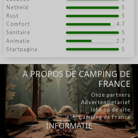
Netheid
5
Rust
5
Comfort
4.7
Sanitaire
5
Animatie
2.7
Startpagina
5
A PROPOS DE CAMPING DE
FRANCE
Onze partners
Advertentietarief
Info op de site
🇫🇷 Camping de France
INFORMATIE