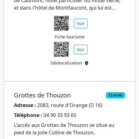
de Caumont, hôtel particulier du XVIIIe siècle,
et dans l'hôtel de Montfaucont, qui lui est
mitoyen.
Voir
Le musée…
Fiche tourisme
Voir
Géolocalisation
Grottes de Thouzon
13.4 km
Adresse :
2083, route d'Orange (D 16)
Téléphone :
04 90 33 93 65
L'accès aux Grottes de Thouzon se situe au
pied de la jolie Colline de Thouzon.