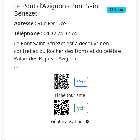
Le Pont d'Avignon - Pont Saint
12.2 km
Bénezet
Adresse :
Rue Ferruce
Téléphone :
04 32 74 32 74
Le Pont Saint Bénezet est à découvrir en
contrebas du Rocher des Doms et du célèbre
Palais des Papes d'Avignon.
C'est le pont légendaire de la chanson "Sur le
pont d'Avignon...", le monument emblémat…
Voir
Fiche tourisme
Voir
Géolocalisation