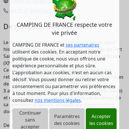
Visiter le site de l'activité
04 90 27 49 66 (accueil)
CAMPING DE FRANCE respecte votre
Description de l'activité
vie privée
Le musée Pierre de Luxembourg est située au cœur
CAMPING DE FRANCE et
ses partenaires
historique de Villeneuve-lès-Avignon, tout près du Fort
utilisent des cookies. En acceptant notre
Saint-André et de la Chartreuse du Val de Bénédiction
politique de cookie, nous vous offrons une
(XIVe siècle).
expérience personnalisée et plus sûre.
Ce musée est installé dans un bel hôtel particulier
L'approbation aux cookies, n'est en aucun cas
rebâti au XVIIe siècle, ancien palais de hauts dignitaires
décisif. Vous pouvez donner ou retirer votre
de l’Église, classé Monument Historique.
consentement ou paramettrer vos préférences
Il abrite notamment des peintures (XVIe à XVIIIe siècle)
à tout moment. Pour plus d'information,
et des œuvres qui ornaient la Chartreuse au temps de
consultez
nos mentions légales
.
sa splendeur et qui ont échappé aux dispersions et
dommages liés à la Révolution.
Continuer
Paramètres
Accepter
sans
des cookies
les cookies
Deux chefs-d’œuvre de l’Occident médiéval sont les
accepter