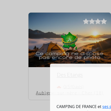
Des Etangs
0/5 (0 avis)
Aubigny- sur-nère - Cher (18)
CAMPING DE FRANCE et
ses 