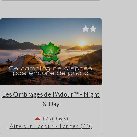
Les Ombrages de l'Adour** - Night
& Day
0/5 (0 avis)
Aire sur l adour - Landes (40)