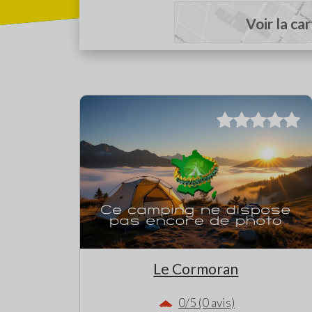
Voir la ca
Le Cormoran
0/5 (0 avis)