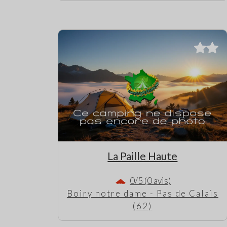
La Paille Haute
0/5 (0 avis)
Boiry notre dame - Pas de Calais
(62)