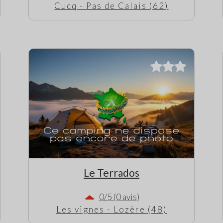
Cucq - Pas de Calais (62)
Le Terrados
0/5 (0 avis)
Les vignes - Lozère (48)