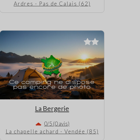
Ardres - Pas de Calais (62)
La Bergerie
0/5 (0 avis)
La chapelle achard - Vendée (85)