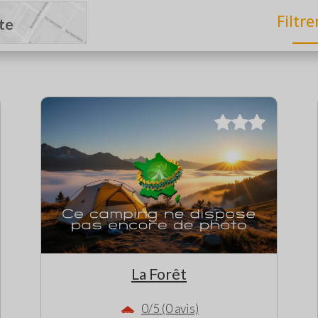
Filtre
rte
La Forêt
0/5 (0 avis)