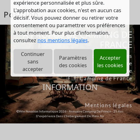
expérience personnalisée et plus sûre.
L'approbation aux cookies, n'est en aucun cas
Position
décisif. Vous pouvez donner ou retirer votre
consentement ou paramettrer vos préférences
A PROPOS DE CAMPING DE
à tout moment. Pour plus d'information,
consultez
nos mentions légales
.
FRANCE
Continuer
Nos partenaires
Paramètres
Accepter
sans
Tarif publicitaire
des cookies
les cookies
accepter
Info sur le site
🇫🇷 Camping de France
INFORMATION
Mentions légales
©Win Novation Informatique 2026 - Annuaire Camping De France - 25 Ans
D'expérience Dans L'hébergement De Plein Air