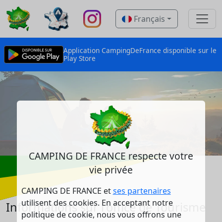
Français
Application CampingDeFrance disponible sur le
Play Store
CAMPING DE FRANCE respecte votre
vie privée
CAMPING DE FRANCE et
ses partenaires
utilisent des cookies. En acceptant notre
Informations sur l'office de Tourisme
politique de cookie, nous vous offrons une