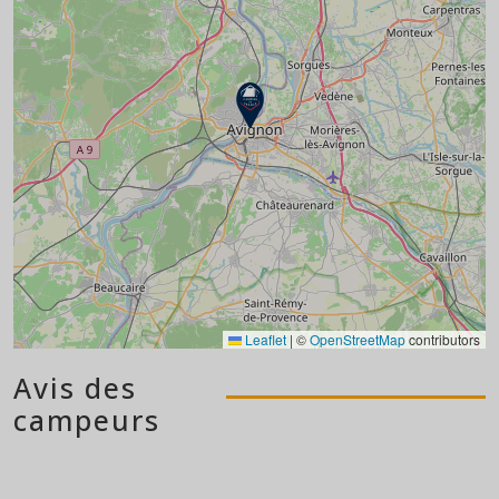
Leaflet
|
©
OpenStreetMap
contributors
Avis des
campeurs