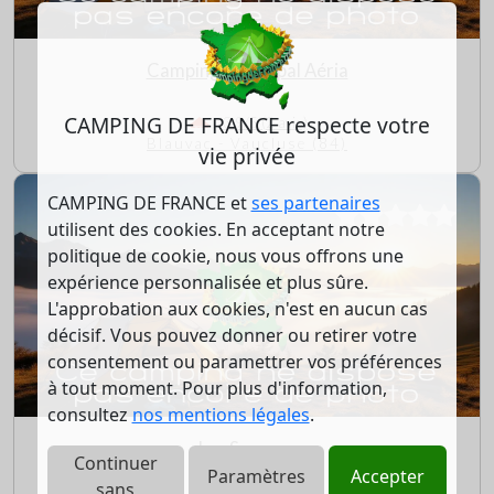
Camping Municipal Aéria
CAMPING DE FRANCE respecte votre
3.9/5 (2 avis)
Blauvac - Vaucluse (84)
vie privée
CAMPING DE FRANCE et
ses partenaires
utilisent des cookies. En acceptant notre
politique de cookie, nous vous offrons une
expérience personnalisée et plus sûre.
L'approbation aux cookies, n'est en aucun cas
décisif. Vous pouvez donner ou retirer votre
consentement ou paramettrer vos préférences
à tout moment. Pour plus d'information,
consultez
nos mentions légales
.
Les Sources
Continuer
Paramètres
Accepter
sans