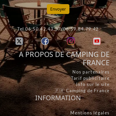
Envoyer
Tel 06.50.42.43.37/06.59.84.79.42
A PROPOS DE CAMPING DE
FRANCE
Nos partenaires
Tarif publicitaire
Info sur le site
🇫🇷 Camping de France
INFORMATION
Mentions légales