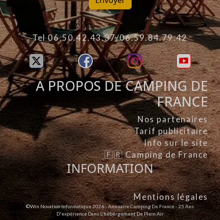
Envoyer
Tel 06.50.42.43.37/06.59.84.79.42
A PROPOS DE CAMPING DE
FRANCE
Nos partenaires
Tarif publicitaire
Info sur le site
🇫🇷 Camping de France
INFORMATION
Mentions légales
©Win Novation Informatique 2026 - Annuaire Camping De France - 25 Ans
D'expérience Dans L'hébergement De Plein Air