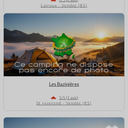
Lairoux - Vendée (85)
Les Bazinières
5/5 (1 avis)
St reverend - Vendée (85)