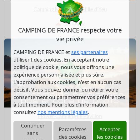
Camping Municipal de l'Ile d'Yeu
0/5 (0 avis)
CAMPING DE FRANCE respecte votre
L'ile d'yeu - Vendée (85)
vie privée
CAMPING DE FRANCE et
ses partenaires
utilisent des cookies. En acceptant notre
politique de cookie, nous vous offrons une
expérience personnalisée et plus sûre.
L'approbation aux cookies, n'est en aucun cas
décisif. Vous pouvez donner ou retirer votre
consentement ou paramettrer vos préférences
à tout moment. Pour plus d'information,
consultez
nos mentions légales
.
Flower Camping Le Pavillon
Continuer
Paramètres
Accepter
0/5 (0 avis)
sans
des cookies
les cookies
La mothe achard - Vendée (85)