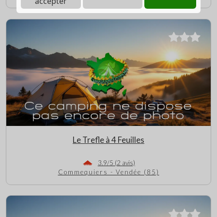
accepter
Le Trefle à 4 Feuilles
3.9/5 (2 avis)
Commequiers - Vendée (85)