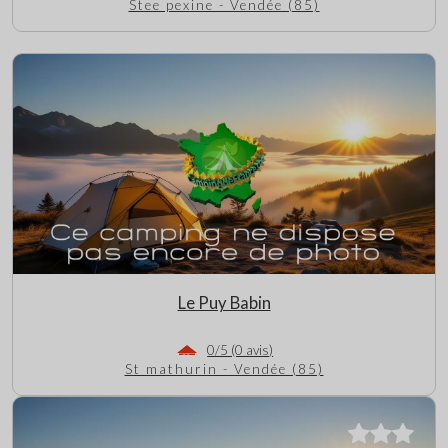
Stee pexine - Vendée (85)
Le Puy Babin
0/5 (0 avis)
St mathurin - Vendée (85)