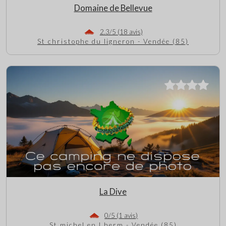
Domaine de Bellevue
2.3/5 (18 avis)
St christophe du ligneron - Vendée (85)
La Dive
0/5 (1 avis)
St michel en l herm - Vendée (85)