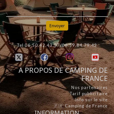
Envoyer
Tel 06.50.42.43.37/06.59.84.79.42
A PROPOS DE CAMPING DE
FRANCE
Nos partenaires
Tarif publicitaire
Info sur le site
🇫🇷 Camping de France
INFORMATION