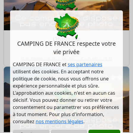
L'Hypo'camp
CAMPING DE FRANCE respecte votre
vie privée
0/5 (0 avis)
Stee honorine des pertes - Calvados (14)
CAMPING DE FRANCE et
ses partenaires
utilisent des cookies. En acceptant notre
politique de cookie, nous vous offrons une
expérience personnalisée et plus sûre.
L'approbation aux cookies, n'est en aucun cas
décisif. Vous pouvez donner ou retirer votre
consentement ou paramettrer vos préférences
à tout moment. Pour plus d'information,
consultez
nos mentions légales
.