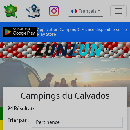
Français
Application CampingDeFrance disponible sur le
Play Store
Campings du Calvados
94
Résultats
Trier par :