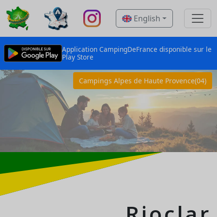
English
Application CampingDeFrance disponible sur le
Play Store
Campings Alpes de Haute Provence(04)
Rioclar