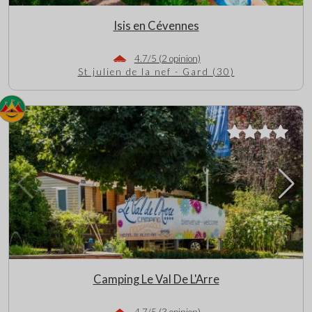
Isis en Cévennes
4.7/5 (2 opinion)
St julien de la nef - Gard (30)
Camping Le Val De L'Arre
4.7/5 (3 opinion)