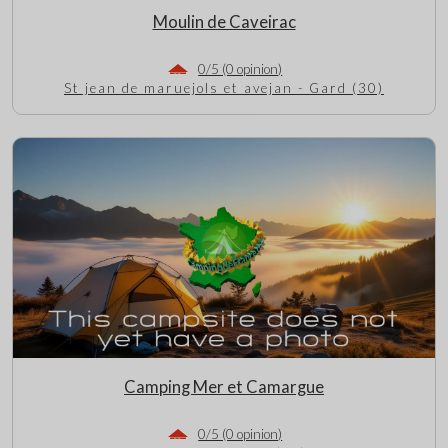
Moulin de Caveirac
0/5 (0 opinion)
St jean de maruejols et avejan - Gard (30)
Camping Mer et Camargue
0/5 (0 opinion)