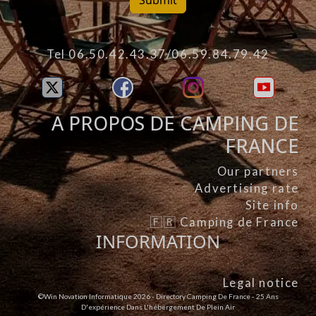
Submit
Tel 06.50.42.43.37/06.59.84.79.42
A PROPOS DE CAMPING DE
FRANCE
Our partners
Advertising rate
Site info
🇫🇷 Camping de France
INFORMATION
Legal notice
©Win Novation Informatique 2026 - Directory Camping De France - 25 Ans
D'expérience Dans L'hébergement De Plein Air