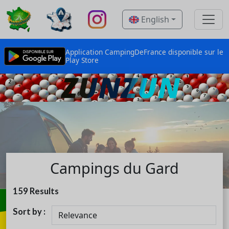
English
Application CampingDeFrance disponible sur le
Play Store
Campings du Gard
159
Results
Sort by :