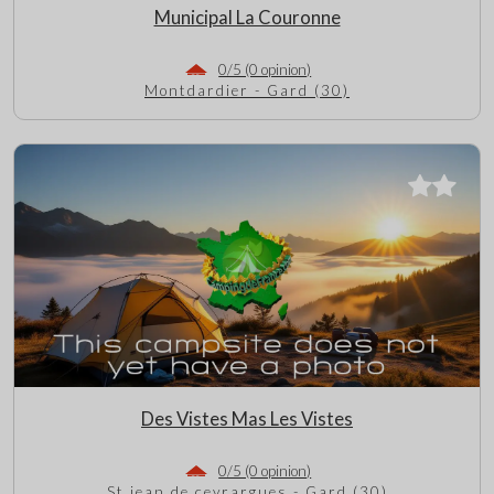
Municipal La Couronne
0/5 (0 opinion)
Montdardier - Gard (30)
Des Vistes Mas Les Vistes
0/5 (0 opinion)
St jean de ceyrargues - Gard (30)