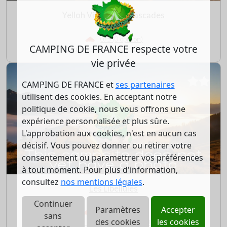
Yelloh Village Les Cascades
0/5 (0 opinion)
CAMPING DE FRANCE respecte votre
La roque sur ceze - Gard (30)
vie privée
CAMPING DE FRANCE et
ses partenaires
utilisent des cookies. En acceptant notre
politique de cookie, nous vous offrons une
expérience personnalisée et plus sûre.
L'approbation aux cookies, n'est en aucun cas
décisif. Vous pouvez donner ou retirer votre
consentement ou paramettrer vos préférences
à tout moment. Pour plus d'information,
consultez
nos mentions légales
.
Les Libellules
Continuer
Paramètres
Accepter
4.5/5 (1 opinion)
sans
des cookies
les cookies
Cornillon - Gard (30)