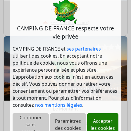
Au Fil de l'Eau
0/5 (4 stellungnahme)
CAMPING DE FRANCE respecte votre
Antonne et trigonant - Dordogne (24)
vie privée
CAMPING DE FRANCE et
ses partenaires
utilisent des cookies. En acceptant notre
politique de cookie, nous vous offrons une
expérience personnalisée et plus sûre.
L'approbation aux cookies, n'est en aucun cas
décisif. Vous pouvez donner ou retirer votre
consentement ou paramettrer vos préférences
à tout moment. Pour plus d'information,
consultez
nos mentions légales
.
Le Montant
Continuer
Paramètres
Accepter
0/5 (0 stellungnahme)
sans
des cookies
les cookies
Sarlat la caneda - Dordogne (24)