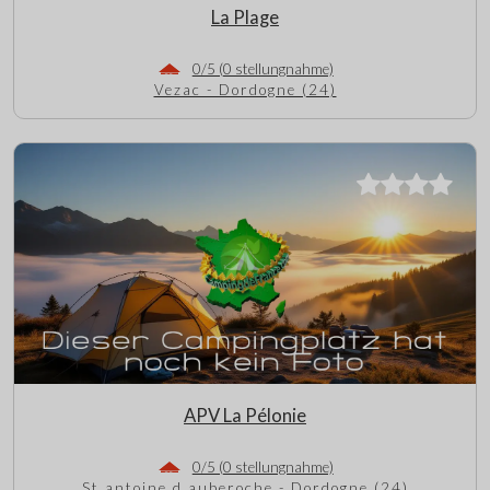
La Plage
0/5 (0 stellungnahme)
Vezac - Dordogne (24)
APV La Pélonie
0/5 (0 stellungnahme)
St antoine d auberoche - Dordogne (24)