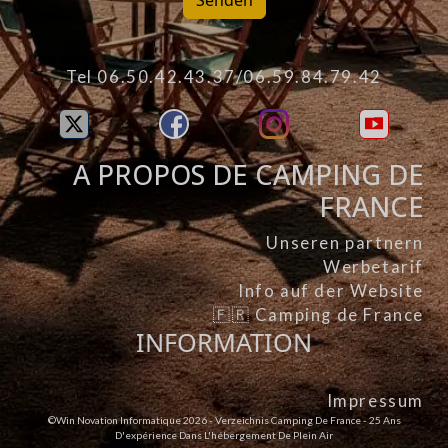
Senden
Tel 06.50.42.43.37/06.59.84.79.42
A PROPOS DE CAMPING DE
FRANCE
Unseren partnern
Werbetarif
Info auf der Website
🇫🇷 Camping de France
INFORMATION
Impressum
©Win Novation Informatique 2026 - Verzeichnis Camping De France - 25 Ans
D'expérience Dans L'hébergement De Plein Air