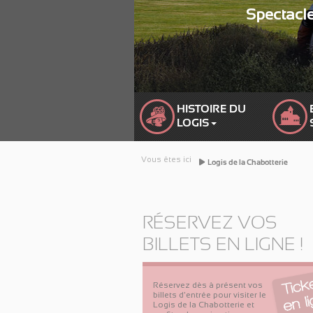
Spectacle
HISTOIRE DU 
LOGIS
Vous êtes ici
Logis de la Chabotterie
Logis de la 
RÉSERVEZ VOS
BILLETS EN LIGNE !
Réservez dès à présent vos
billets d'entrée pour visiter le
Logis de la Chabotterie et