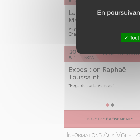
JUIN
SEPT.
En poursuivant
La nouvelle automobile
Marquis
Voyager au coeur du domaine de la
Chabotterie
Tout
20
15
LOGIS DE LA CHABOTT
JUIN
NOV.
Exposition Raphaël
Toussaint
"Regards sur la Vendée"
TOUS LES ÉVÉNEMENTS
Informations Aux Visiteur