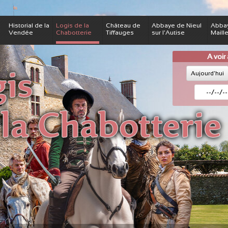
Historial de la
Logis de la
Château de
Abbaye de Nieul
Abba
Vendée
Chabotterie
Tiffauges
sur l'Autise
Maill
A voir
Aujourd'hui