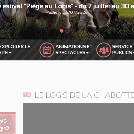
 estival "Piège au Logis" - du 7 juillet au 30
Publié le
06/07/2026
EXPLORER LE 
ANIMATIONS ET 
SERVICE 
SITE
SPECTACLES
PUBLICS
Chabotterie
LE LOGIS DE LA CHABOTTE