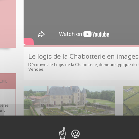
Le logis de la Chabotterie en images
Découvrez le Logis de la Chabotterie, demeure typique du B
Vendée.
ERIE
uerre
aux
Confort de visite
Nat
ERIE