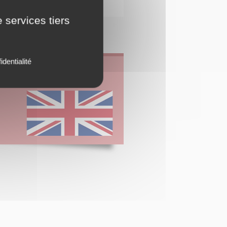
do
 services tiers
identialité
ical information for the visit.