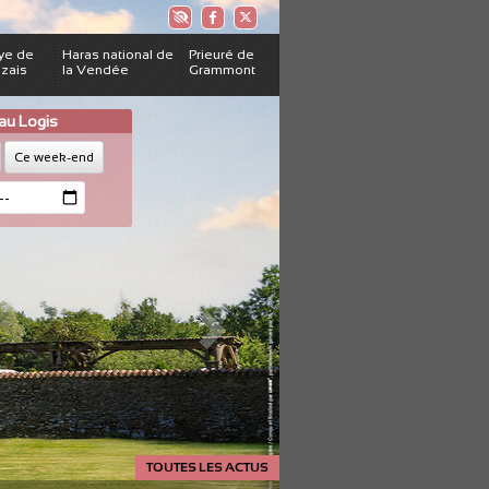
Accessibilité
ye de
Haras national de
Prieuré de
ezais
la Vendée
Grammont
 au Logis
Ce week-end
TOUTES LES ACTUS