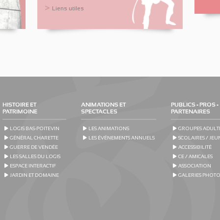
Liens utiles
HISTOIRE ET
ANIMATIONS ET
PUBLICS - PROS -
PATRIMOINE
SPECTACLES
PARTENAIRES
LOGIS BAS-POITEVIN
LES ANIMATIONS
GROUPES ADULT
GÉNÉRAL CHARETTE
LES ÉVÉNEMENTS ANNUELS
SCOLAIRES / JEU
GUERRE DE VENDÉE
ACCESSIBILITÉ
LES SALLES DU LOGIS
CE / AMICALES
ESPACE INTERACTIF
ASSOCIATION
JARDIN ET DOMAINE
GALERIES PHOT