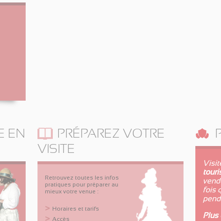
E EN
PRÉPAREZ VOTRE
VISITE
Visi
touri
Retrouvez toutes les infos
vend
pratiques pour préparer au
fois 
mieux votre venue :
pend
Horaires et tarifs
Plus 
Accès