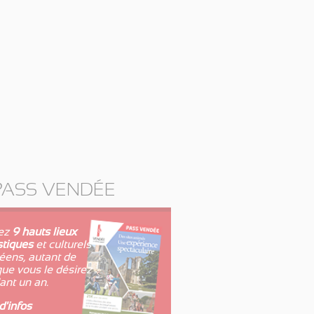
PASS VENDÉE
tez
9 hauts lieux
stiques
et culturels
éens, autant de
que vous le désirez
ant un an.
d'infos