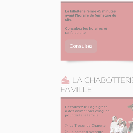
La billetterie ferme 45 minutes
avant l’horaire de fermeture du
site
.
Consultez les horaires et
tarifs du site
Consultez
LA CHABOTTERI
FAMILLE
Découvrez le Logis grâce
à des animations conçues
pour toute la famille :
Le Trésor de Charette
Le carnet d'aventure