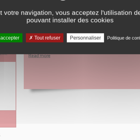
ran
 votre navigation, vous acceptez l'utilisation de
 du
pouvant installer des cookies
WELCOME
 accepter
Tout refuser
Personnaliser
Politique de conf
Discover the "Logis de la Chabotterie" and find all the pract
ERIE
Read more
s