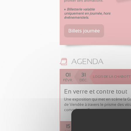
profiter des animations.
♦
Billetterie valable
uniquement en journée, hors
événementiels.
Billets journée
AGENDA
01
31
LOGIS DE LA CHABOTT
FÉVR.
DÉC.
En verre et contre tout
Une exposition qui met en scène la G
de Vendée à travers le prisme des vitr
commémoratifs.
15
20
LOGIS DE LA CHABOTT