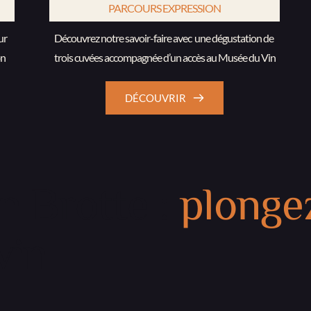
PARCOURS EXPRESSION
r 
Découvrez notre savoir-faire avec  une dégustation de 
on
trois cuvées accompagnée d’un accès au Musée du Vin
DÉCOUVRIR
 Brotte :
plonge
vin