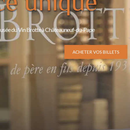
ce unique
 Musée du Vin Brotte à Châteauneuf-du-Pape
ACHETER VOS BILLETS