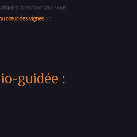
tiquiez l’
œnotourisme
, vous 
 au cœur des vignes
 de 
io-guidée :
anglais, 
Italien, Chinois, 
 Néerlandais, 