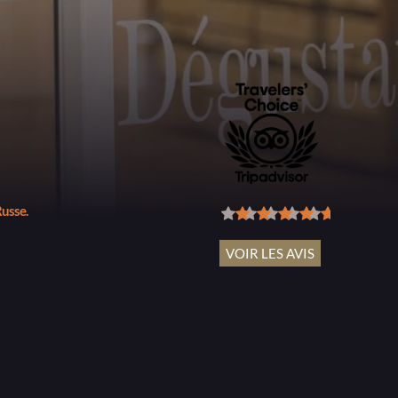
e
Russe.
VOIR LES AVIS
ologiques