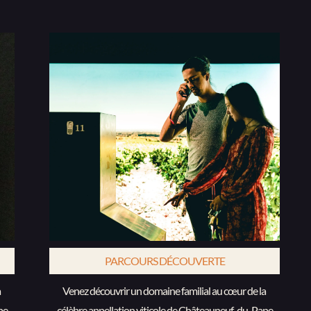
PARCOURS DÉCOUVERTE
 
Venez découvrir un domaine familial au cœur de la 
pe
célèbre appellation viticole de Châteauneuf-du-Pape