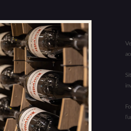
Ve
ac
Si
in
Fo
l’