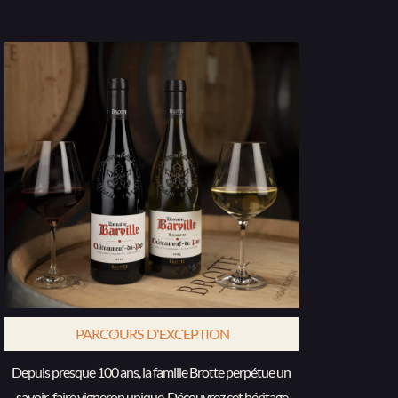
PARCOURS  D'EXCEPTION
Depuis presque 100 ans, la famille Brotte perpétue un 
savoir-faire vigneron unique. Découvrez cet héritage