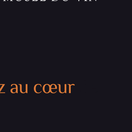
z au cœur
 de 