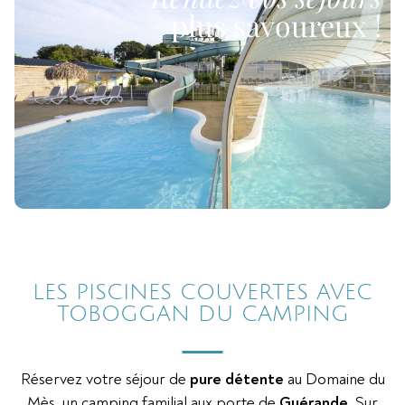
plus savoureux !
LES PISCINES COUVERTES AVEC
TOBOGGAN DU CAMPING
Réservez votre séjour de
pure détente
au Domaine du
Mès, un camping familial aux porte de
Guérande
. Sur