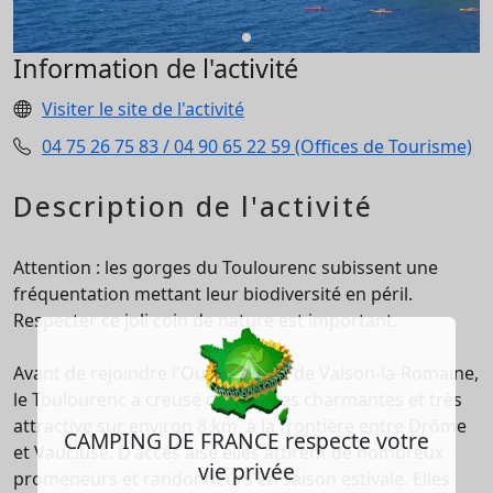
Information de l'activité
Visiter le site de l'activité
04 75 26 75 83 / 04 90 65 22 59 (Offices de Tourisme)
Description de l'activité
Attention : les gorges du Toulourenc subissent une
fréquentation mettant leur biodiversité en péril.
Respecter ce joli coin de nature est important.
Avant de rejoindre l'Ouvèze, près de Vaison-la-Romaine,
le Toulourenc a creusé des gorges charmantes et très
attractive sur environ 8 km, à la frontière entre Drôme
CAMPING DE FRANCE respecte votre
et Vaucluse. D'accès aisé elles attirent de nombreux
vie privée
promeneurs et randonneurs en saison estivale. Elles