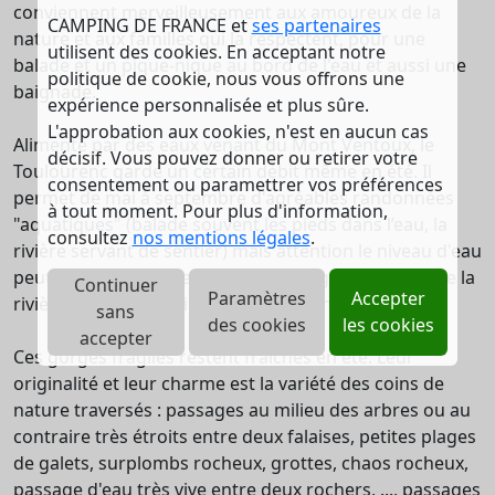
conviennent merveilleusement aux amoureux de la
CAMPING DE FRANCE et
ses partenaires
nature et aux familles qui la respectent, pour une
utilisent des cookies. En acceptant notre
balade et un pique-nique au bord de l'eau et aussi une
politique de cookie, nous vous offrons une
baignade.
expérience personnalisée et plus sûre.
L'approbation aux cookies, n'est en aucun cas
Alimenté par des eaux venant du Mont Ventoux, le
décisif. Vous pouvez donner ou retirer votre
Toulourenc garde un certain débit même en été. Il
consentement ou paramettrer vos préférences
permet de mai à septembre d'agréables randonnées
à tout moment. Pour plus d'information,
"aquatiques" (balade souvent les pieds dans l’eau, la
consultez
nos mentions légales
.
rivière servant de sentier) mais attention le niveau d'eau
peut monter très vite : ne pas s'engager dans le lit de la
Continuer
Paramètres
Accepter
rivière après des pluies ni par temps menaçant.
sans
des cookies
les cookies
accepter
Ces gorges fragiles restent fraîches en été. Leur
originalité et leur charme est la variété des coins de
nature traversés : passages au milieu des arbres ou au
contraire très étroits entre deux falaises, petites plages
de galets, surplombs rocheux, grottes, chaos rocheux,
passage d'eau très vive entre deux rochers, ..., passages