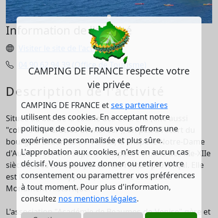
Information de l'activité
Visiter le site de l'activité
04 90 62 94 39 (Office de Tourisme)
CAMPING DE FRANCE respecte votre
vie privée
Description de l'activité
CAMPING DE FRANCE et
ses partenaires
utilisent des cookies. En acceptant notre
Située au bas de la colline des Courens (dite aussi
politique de cookie, nous vous offrons une
"colline des Grottes d'Ambrosi"), un peu à l'écart du
expérience personnalisée et plus sûre.
bourg de Beaumes-de-Venise, la chapelle Notre-Dame
L'approbation aux cookies, n'est en aucun cas
d'Aubune est une superbe chapelle romane des XIe-XIIe
décisif. Vous pouvez donner ou retirer votre
siècles, très bel exemple de l'art roman provençal. Elle
consentement ou paramettrer vos préférences
est bâtie en bel appareil, restaurée et classée
à tout moment. Pour plus d'information,
Monument Historique.
consultez
nos mentions légales
.
L'association "Académie de Beaumes-de-Venise" gère et