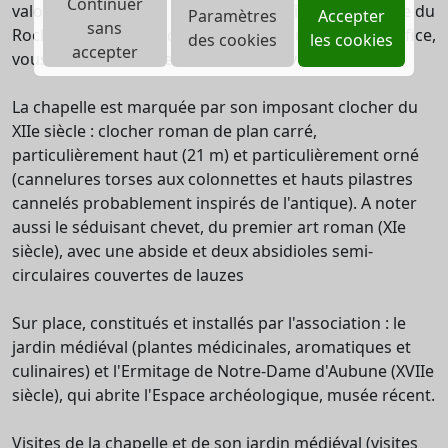
Continuer
valorise le site et elle organise des visites. La légende du
Paramètres
Accepter
sans
Rocher du Diable, rocher menaçant qui domine l'édifice,
des cookies
les cookies
accepter
vous sera sans doute contée lors de votre visite.
La chapelle est marquée par son imposant clocher du
XIIe siècle : clocher roman de plan carré,
particulièrement haut (21 m) et particulièrement orné
(cannelures torses aux colonnettes et hauts pilastres
cannelés probablement inspirés de l'antique). A noter
aussi le séduisant chevet, du premier art roman (XIe
siècle), avec une abside et deux absidioles semi-
circulaires couvertes de lauzes
Sur place, constitués et installés par l'association : le
jardin médiéval (plantes médicinales, aromatiques et
culinaires) et l'Ermitage de Notre-Dame d'Aubune (XVIIe
siècle), qui abrite l'Espace archéologique, musée récent.
Visites de la chapelle et de son jardin médiéval (visites