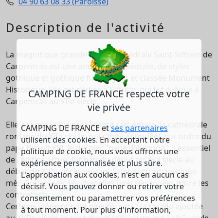
04 90 63 08 33 (Paroisse)
Description de l'activité
La magnifique grande église cathédrale Saint-Siffrein de
Carpentras est une ancienne cathédrale, de styles
gothique et gothique flamboyant et classée Monument
Historique. Elle est dédiée à Siffrein, qui fut évêque à
CAMPING DE FRANCE respecte votre
Carpentras au VIIe siècle.
vie privée
Elle a remplacé la précédente cathédrale (la cathédrale
CAMPING DE FRANCE et
ses partenaires
romane du XIIe siècle, qui s'était écroulée), sur ordre du
utilisent des cookies. En acceptant notre
pape Benoît XIII, le dernier "pape d'Avignon". L'essentiel
politique de cookie, nous vous offrons une
de l'édifice actuel fut bâti du début du XVe siècle au
expérience personnalisée et plus sûre.
début du XVIe siècle, suivant l'architecture gothique
L'approbation aux cookies, n'est en aucun cas
méridional, avec les chapelles latérales logées entre les
décisif. Vous pouvez donner ou retirer votre
contreforts.
consentement ou paramettrer vos préférences
Certains élément sont plus récents : la façade ajoutée
à tout moment. Pour plus d'information,