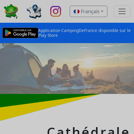
Français
Application CampingDeFrance disponible sur le
Play Store
Cathédrale