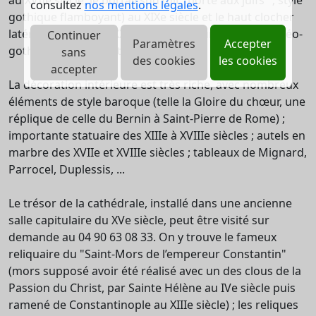
au XVIIe siècle, le portail sud (dit "porte aux juifs" ; style
consultez
nos mentions légales
.
gothique flamboyant) au XIXe siècle et le haut clocher
latéral au début du XXe siècle (hauteur 58 m ; style néo-
Continuer
Paramètres
Accepter
gothique flamboyant).
sans
des cookies
les cookies
accepter
La décoration intérieure est très riche, avec nombreux
éléments de style baroque (telle la Gloire du chœur, une
réplique de celle du Bernin à Saint-Pierre de Rome) ;
importante statuaire des XIIIe à XVIIIe siècles ; autels en
marbre des XVIIe et XVIIIe siècles ; tableaux de Mignard,
Parrocel, Duplessis, ...
Le trésor de la cathédrale, installé dans une ancienne
salle capitulaire du XVe siècle, peut être visité sur
demande au 04 90 63 08 33. On y trouve le fameux
reliquaire du "Saint-Mors de l’empereur Constantin"
(mors supposé avoir été réalisé avec un des clous de la
Passion du Christ, par Sainte Hélène au IVe siècle puis
ramené de Constantinople au XIIIe siècle) ; les reliques