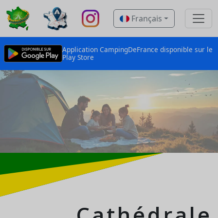
Français
Application CampingDeFrance disponible sur le
Play Store
Cathédrale