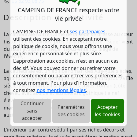
05 62 93 08 75
CAMPING DE FRANCE respecte votre
Description de l'activité
vie privée
CAMPING DE FRANCE et
ses partenaires
La cathédrale Notre-Dame de la Sède se dresse au cœur
utilisent des cookies. En acceptant notre
historique de Tarbes, près de la Préfecture. "Sède" vient
politique de cookie, nous vous offrons une
du latin et signifie "siège" (sous-entendu siège de
expérience personnalisée et plus sûre.
l'évêché).
L'approbation aux cookies, n'est en aucun cas
décisif. Vous pouvez donner ou retirer votre
La cathédrale est un édifice roman des XIIe-XIIIe siècles,
consentement ou paramettrer vos préférences
agrandi à l'époque gothique et complété jusqu'au XVIIIe
à tout moment. Pour plus d'information,
siècle. Elle montre ainsi plusieurs styles, roman (côté
consultez
nos mentions légales
.
chevet, avec abside et absidioles), gothique (la nef
élevée au XIVe siècle) et classique (la grande façade),
Continuer
Paramètres
Accepter
mais partout ses extérieurs sont plus ou moins
sans
des cookies
les cookies
austères.
accepter
L'intérieur par contre séduit par ses riches décors et