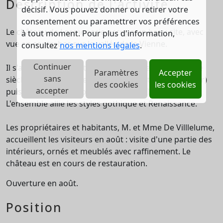
Description de l'activité
décisif. Vous pouvez donner ou retirer votre
consentement ou paramettrer vos préférences
Le château de Losmonerie occupe un beau site, avec
à tout moment. Pour plus d'information,
vue en contrebas sur la vallée de la Vienne.
consultez
nos mentions légales
.
Continuer
Il s'agit d'une élégante demeure noble, bâtie au XVIe
Paramètres
Accepter
sans
siècle (avec notamment une séduisante tour-escalier)
des cookies
les cookies
accepter
puis agrandie et embellie aux XVII-XVIIIe siècles.
L'ensemble allie les styles gothique et Renaissance.
Les propriétaires et habitants, M. et Mme De Villlelume,
accueillent les visiteurs en août : visite d'une partie des
intérieurs, ornés et meublés avec raffinement. Le
château est en cours de restauration.
Ouverture en août.
Position