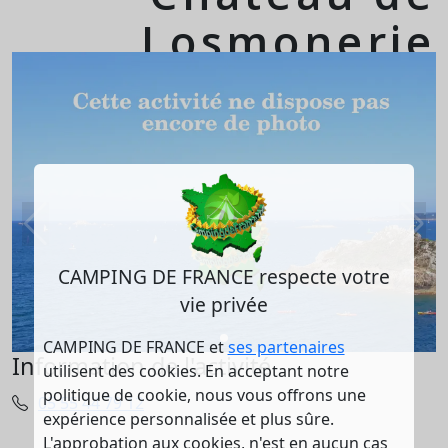
Losmonerie
CAMPING DE FRANCE respecte votre
vie privée
CAMPING DE FRANCE et
ses partenaires
Information de l'activité
utilisent des cookies. En acceptant notre
politique de cookie, nous vous offrons une
05 55 44 79 12
expérience personnalisée et plus sûre.
L'approbation aux cookies, n'est en aucun cas