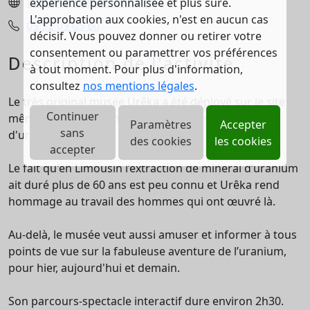
Visiter le site de l'activité
expérience personnalisée et plus sûre.
L'approbation aux cookies, n'est en aucun cas
05 32 09 05 60
décisif. Vous pouvez donner ou retirer votre
consentement ou paramettrer vos préférences
Description de l'activité
à tout moment. Pour plus d'information,
consultez
nos mentions légales
.
Le très original musée Urêka a été déployé sur le site
Continuer
même d'anciennes mines particulières : des mines
Paramètres
Accepter
sans
d'uranium.
des cookies
les cookies
accepter
Le fait qu'en Limousin l’extraction de minerai d’uranium
ait duré plus de 60 ans est peu connu et Urêka rend
hommage au travail des hommes qui ont œuvré là.
Au-delà, le musée veut aussi amuser et informer à tous
points de vue sur la fabuleuse aventure de l’uranium,
pour hier, aujourd'hui et demain.
Son parcours-spectacle interactif dure environ 2h30.