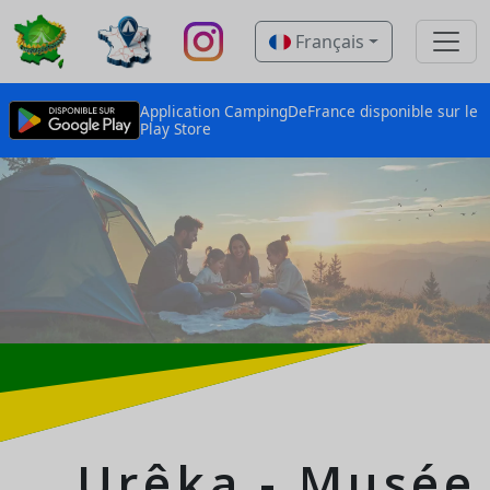
Français
Application CampingDeFrance disponible sur le
Play Store
Urêka - Musée