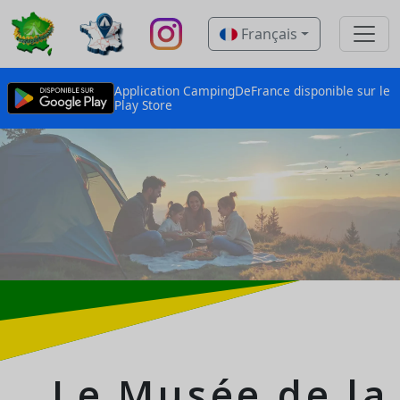
Français
Application CampingDeFrance disponible sur le
Play Store
Le Musée de la