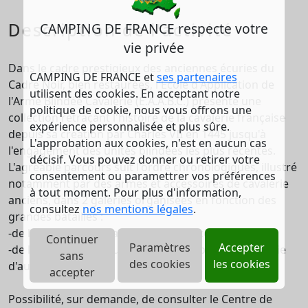
Description de l'activité
CAMPING DE FRANCE respecte votre
vie privée
Dans le cadre prestigieux des anciennes écuries du
CAMPING DE FRANCE et
ses partenaires
Cadre Noir, bien restaurées, l'Ecole d'Application de
utilisent des cookies. En acceptant notre
l'Arme Blindée Cavalerie (E.A.A.B.C.) présente une
politique de cookie, nous vous offrons une
collection retraçant l'histoire de la cavalerie française
expérience personnalisée et plus sûre.
depuis sa création par Charles VII en 1445 jusqu'à
L'approbation aux cookies, n'est en aucun cas
l'engagement des unités blindées les plus récentes.
décisif. Vous pouvez donner ou retirer votre
L'agréable parcours suit l'ordre chronologiques, illustré
consentement ou paramettrer vos préférences
notamment par des armes et accessoires de cavalerie
à tout moment. Pour plus d'information,
anciens, dans 2 galeries organisées en fonction des
consultez
nos mentions légales
.
grandes batailles :
-de la naissance de la cavalerie au Second Empire ;
Continuer
Paramètres
Accepter
-de la Troisième République à l'arme blindée cavalerie
sans
des cookies
les cookies
d'aujourd'hui.
accepter
Possibilité, sur demande, de consulter le Centre de