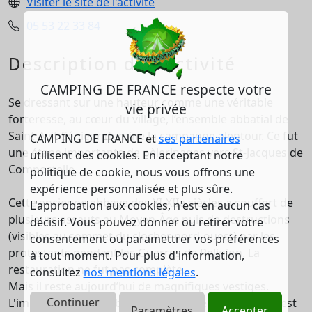
Visiter le site de l'activité
05 53 22 33 84
Description de l'activité
CAMPING DE FRANCE respecte votre
Se dressant sur une hauteur comme une véritable
vie privée
forteresse, au cœur du village, l’ensemble abbatial de
Saint-Avit-Sénieur domine la campagne alentour. Ce fut
CAMPING DE FRANCE et
ses partenaires
une étape importante de pèlerinages vers St-Jacques de
utilisent des cookies. En acceptant notre
Compostelle.
politique de cookie, nous vous offrons une
expérience personnalisée et plus sûre.
Cette ancienne abbaye des XI-XIIe siècles a souffert de
L'approbation aux cookies, n'est en aucun cas
plusieurs assauts au Moyen-Âge puis de destructions
décisif. Vous pouvez donner ou retirer votre
(visibles au sommet du clocher nord-ouest) par les
consentement ou paramettrer vos préférences
protestants pendant les Guerres de Religion. La
à tout moment. Pour plus d'information,
restauration ne fut pas complète.
consultez
nos mentions légales
.
Mais il reste aujourd’hui de magnifiques vestiges.
Continuer
L'imposante église abbatiale, largement conservée, est
Paramètres
Accepter