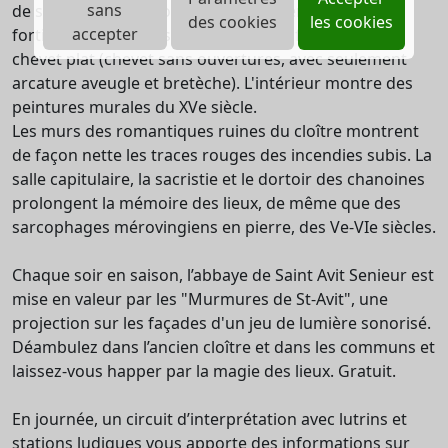
sans
de style purement roman extrêmement sobre et
des cookies
les cookies
accepter
fortifiée, avec défenses présentes en façade et au
chevet plat (chevet sans ouvertures, avec seulement
arcature aveugle et bretèche). L'intérieur montre des
peintures murales du XVe siècle.
Les murs des romantiques ruines du cloître montrent
de façon nette les traces rouges des incendies subis. La
salle capitulaire, la sacristie et le dortoir des chanoines
prolongent la mémoire des lieux, de même que des
sarcophages mérovingiens en pierre, des Ve-VIe siècles.
Chaque soir en saison, l’abbaye de Saint Avit Senieur est
mise en valeur par les "Murmures de St-Avit", une
projection sur les façades d'un jeu de lumière sonorisé.
Déambulez dans l’ancien cloître et dans les communs et
laissez-vous happer par la magie des lieux. Gratuit.
En journée, un circuit d’interprétation avec lutrins et
stations ludiques vous apporte des informations sur