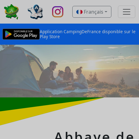
Français
Application CampingDeFrance disponible sur le
Play Store
Abbaye de