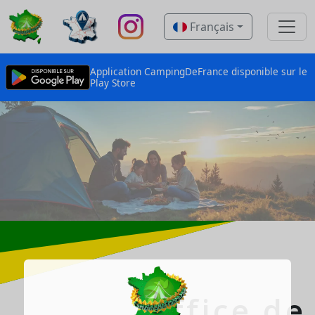
Français
Application CampingDeFrance disponible sur le
Play Store
Office de