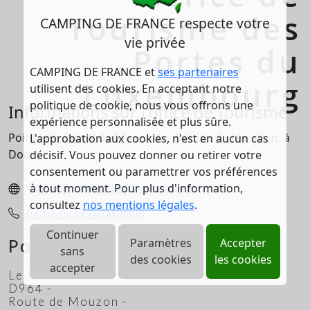
Tourisme des
CAMPING DE FRANCE respecte votre
vie privée
Portes du
CAMPING DE FRANCE et
ses partenaires
Luxembourg
utilisent des cookies. En acceptant notre
politique de cookie, nous vous offrons une
Informations sur l'office de Tourisme
expérience personnalisée et plus sûre.
Point info Estival du Musée des Débuts de l'Aviation, à
L'approbation aux cookies, n'est en aucun cas
Douzy
décisif. Vous pouvez donner ou retirer votre
consentement ou paramettrer vos préférences
à tout moment. Pour plus d'information,
Visiter le site de l'office de tourisme
consultez
nos mentions légales
.
07.50.75.39.76 (Musée)
Continuer
Position
Paramètres
Accepter
sans
des cookies
les cookies
accepter
Le Pré du Roy -
D964 -
Route de Mouzon -