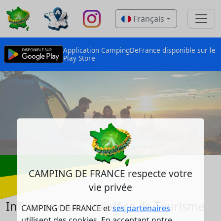
Français
Application CampingDeFrance disponible sur le
Play Store
CAMPING DE FRANCE respecte votre
vie privée
Informations sur l'office de Tourisme
CAMPING DE FRANCE et
ses partenaires
utilisent des cookies. En acceptant notre