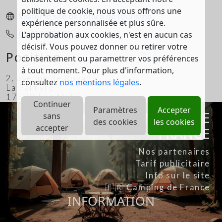
politique de cookie, nous vous offrons une
Visiter le site de l'office de tourisme
expérience personnalisée et plus sûre.
05.46.08.21.00
L'approbation aux cookies, n'est en aucun cas
décisif. Vous pouvez donner ou retirer votre
Position
consentement ou paramettrer vos préférences
à tout moment. Pour plus d'information,
2, avenue de Royan -
consultez
nos mentions légales
.
La Palmyre -
17570 Les Mathes
Continuer
Paramètres
Accepter
A PROPOS DE CAMPING DE
sans
des cookies
les cookies
accepter
FRANCE
Nos partenaires
Tarif publicitaire
Info sur le site
🇫🇷 Camping de France
INFORMATION