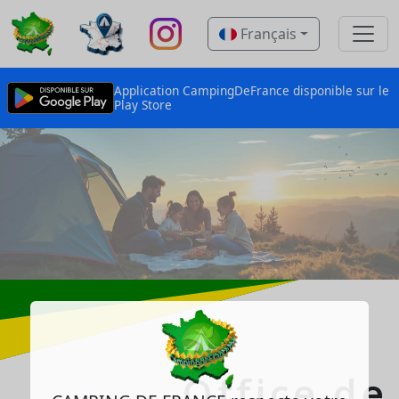
Français
Application CampingDeFrance disponible sur le
Play Store
Office de