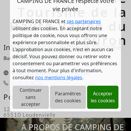
CAMPING DE FRANCE respecte votre
Tourisme de la
vie privée
Haute Vallée du
CAMPING DE FRANCE et
ses partenaires
utilisent des cookies. En acceptant notre
Louron
politique de cookie, nous vous offrons une
expérience personnalisée et plus sûre.
Informations sur l'office de Tourisme
L'approbation aux cookies, n'est en aucun cas
décisif. Vous pouvez donner ou retirer votre
Bureau d'Accueil de Loudenvielle
consentement ou paramettrer vos préférences
à tout moment. Pour plus d'information,
Visiter le site de l'office de tourisme
consultez
nos mentions légales
.
05 62 99 95 35
Continuer
Paramètres
Accepter
Position
sans
des cookies
les cookies
accepter
12, chemin de Cazalis -
65510 Loudenvielle
A PROPOS DE CAMPING DE