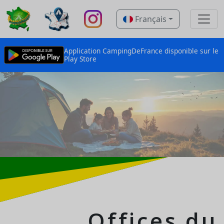
Français
Application CampingDeFrance disponible sur le
Play Store
Offices du