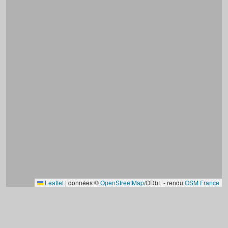
Leaflet
|
données ©
OpenStreetMap
/ODbL - rendu
OSM France