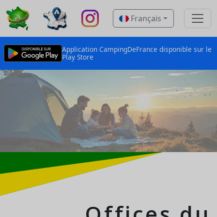
Français
Application CampingDeFrance disponible sur le
Play Store
Offices du