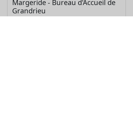
Margeride - Bureau d'Accueil de
Grandrieu
48600 Grandrieu
Voir cet OT
Office de Tourisme de l'Aubrac
Lozérien - Bureau d'Accueil de
Fournels
48310 Fournels
Voir cet OT
Office de Tourisme Gorges du