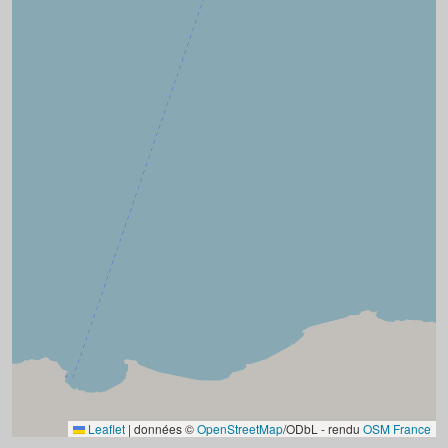
Leaflet
|
données ©
OpenStreetMap
/ODbL - rendu
OSM France