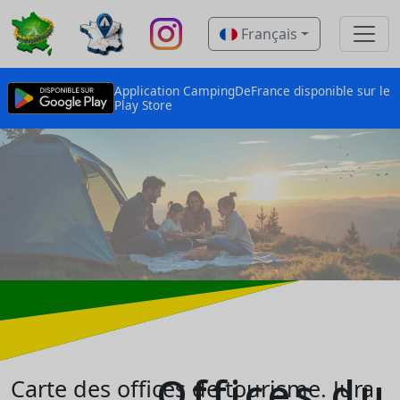
Français
Application CampingDeFrance disponible sur le
Play Store
Offices du
Carte des offices de tourisme.
Jura