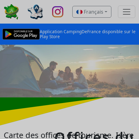
Français
Application CampingDeFrance disponible sur le
Play Store
Offices du
Carte des offices de tourisme.
Isère