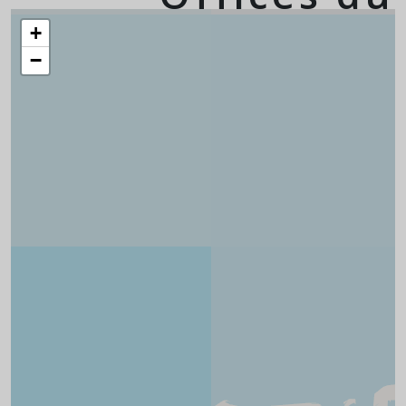
tourisme Isère
+
−