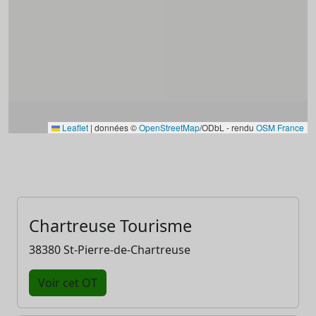
Leaflet
|
données ©
OpenStreetMap
/ODbL - rendu
OSM France
Chartreuse Tourisme
38380 St-Pierre-de-Chartreuse
Voir cet OT