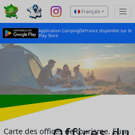
Français
Application CampingDeFrance disponible sur le
Play Store
Offices du
Carte des offices de tourisme.
Eure