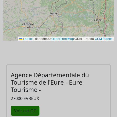
Leaflet
|
données ©
OpenStreetMap
/ODbL - rendu
OSM France
Agence Départementale du
Tourisme de l'Eure - Eure
Tourisme -
27000 EVREUX
Voir cet OT