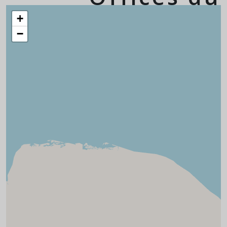
tourisme Eure
+
−