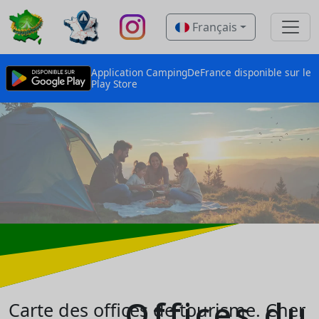
Français
Application CampingDeFrance disponible sur le
Play Store
Offices du
Carte des offices de tourisme.
Cher