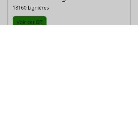
18160 Lignières
Voir cet OT
Destination Sud Berry - Office de
Tourisme de Saint-Amand-
Montrond - Cœur de France
18200 St-Amand-Montrond
Voir cet OT
Destination Sud Berry, Lignières-
en-Berry - Point Info Estival de
Châteauneuf-sur-Cher