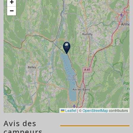
+
−
Leaflet
|
©
OpenStreetMap
contributors
Avis des
campeurs