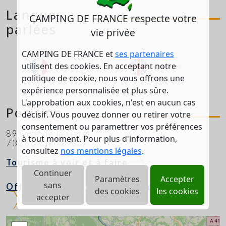
Langues
CAMPING DE FRANCE respecte votre
parlées
vie privée
CAMPING DE FRANCE et
ses partenaires
utilisent des cookies. En acceptant notre
Français
Anglais
politique de cookie, nous vous offrons une
expérience personnalisée et plus sûre.
L'approbation aux cookies, n'est en aucun cas
Position
décisif. Vous pouvez donner ou retirer votre
consentement ou paramettrer vos préférences
890 rte de la Gare
à tout moment. Pour plus d'information,
73310 Chindrieux
consultez
nos mentions légales
.
Tourisme à voir et à faire
Continuer
Paramètres
Accepter
sans
Offices de tourisme proches du camping
des cookies
les cookies
accepter