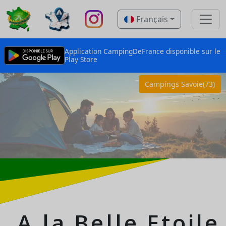
Français
Application CampingDeFrance disponible sur le
Play Store
Campings Savoie(73)
A la Belle Etoile