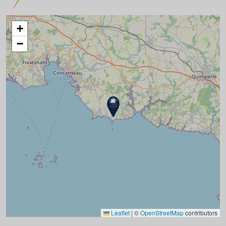
+
−
Leaflet
|
©
OpenStreetMap
contributors