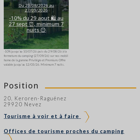
Du 29/08/2026 au
27/09/2026
-10% du 29 aout 🛍️ au
27 sept ⏰, minimum 7
nuits 😊
-10% jusqu'au 10/07/26 puis du 29/08/26 à la
fermeture du camping (27/09/26) sur nos mobil
home de la gamme Privilège et Premium. Offre
valable jusqu'au 12/03/26. Minimum 7 nuits.
Position
20, Keroren-Raguénez
29920 Nevez
Tourisme à voir et à faire
Offices de tourisme proches du camping